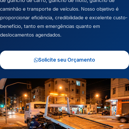
de
guincho de carro
,
guincho de moto
,
guincho de
caminhão
e
transporte de veículos
. Nosso objetivo é
proporcionar eficiência, credibilidade e excelente custo-
benefício, tanto em emergências quanto em
deslocamentos agendados.
Solicite seu Orçamento