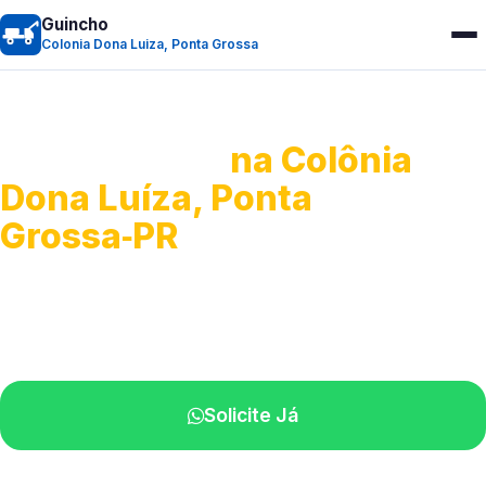
Guincho
Colonia Dona Luiza, Ponta Grossa
Guincho 24h
na Colônia
Dona Luíza, Ponta
Grossa‑PR
Atendimento para remoção veicular.
Profissionais atuando na sua região.
Solicite Já