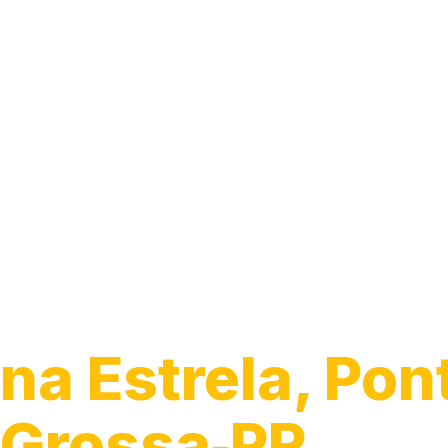
Guincho para 
na Estrela, Pon
Grossa‑PR