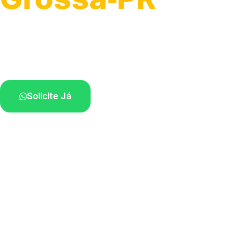
Atendimento ágil e remoção de motos.
Equipe disponível próximo a você.
Solicite Já