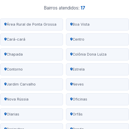
Bairros atendidos:
17
Área Rural de Ponta Grossa
Boa Vista
Cará-cará
Centro
Chapada
Colônia Dona Luíza
Contorno
Estrela
Jardim Carvalho
Neves
Nova Rússia
Oficinas
Olarias
Orfãs