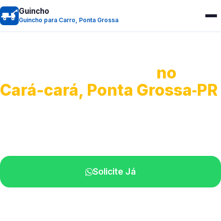
Guincho
Guincho para Carro, Ponta Grossa
Guincho para Carro
no
Cará-cará, Ponta Grossa‑PR
Serviço ágil de transporte automotivo.
Equipe especializada perto de você.
Solicite Já