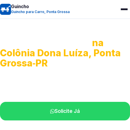
Guincho
Guincho para Carro, Ponta Grossa
Guincho para Carro
na
Colônia Dona Luíza, Ponta
Grossa‑PR
Serviço ágil de transporte automotivo.
Equipe especializada perto de você.
Solicite Já